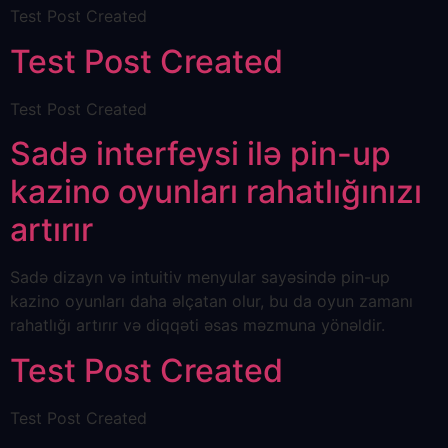
Test Post Created
Test Post Created
Test Post Created
Sadə interfeysi ilə pin-up
kazino oyunları rahatlığınızı
artırır
Sadə dizayn və intuitiv menyular sayəsində pin-up
kazino oyunları daha əlçatan olur, bu da oyun zamanı
rahatlığı artırır və diqqəti əsas məzmuna yönəldir.
Test Post Created
Test Post Created