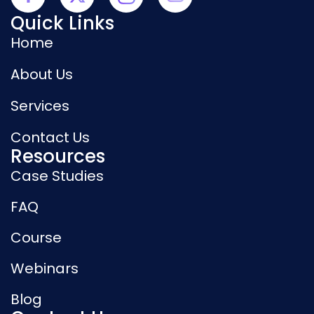
Quick Links
Home
About Us
Services
Contact Us
Resources
Case Studies
FAQ
Course
Webinars
Blog