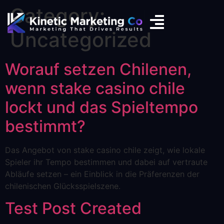
Category:
Uncategorized
Worauf setzen Chilenen,
wenn stake casino chile
lockt und das Spieltempo
bestimmt?
Das Angebot von stake casino chile zeigt, wie lokale
Spieler ihr Tempo bestimmen und dabei auf vertraute
Abläufe setzen – ein Einblick in die Präferenzen der
chilenischen Glücksspielszene.
Test Post Created