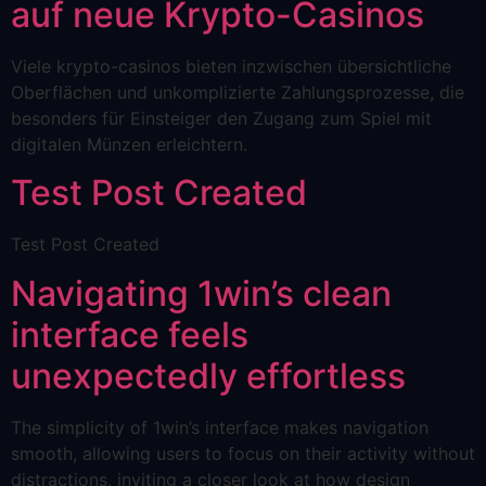
auf neue Krypto-Casinos
Viele krypto-casinos bieten inzwischen übersichtliche
Oberflächen und unkomplizierte Zahlungsprozesse, die
besonders für Einsteiger den Zugang zum Spiel mit
digitalen Münzen erleichtern.
Test Post Created
Test Post Created
Navigating 1win’s clean
interface feels
unexpectedly effortless
The simplicity of 1win’s interface makes navigation
smooth, allowing users to focus on their activity without
distractions, inviting a closer look at how design