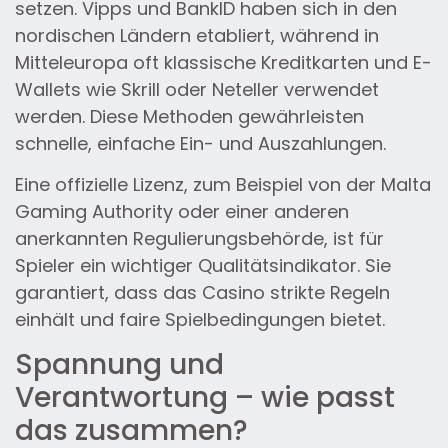
setzen. Vipps und BankID haben sich in den
nordischen Ländern etabliert, während in
Mitteleuropa oft klassische Kreditkarten und E-
Wallets wie Skrill oder Neteller verwendet
werden. Diese Methoden gewährleisten
schnelle, einfache Ein- und Auszahlungen.
Eine offizielle Lizenz, zum Beispiel von der Malta
Gaming Authority oder einer anderen
anerkannten Regulierungsbehörde, ist für
Spieler ein wichtiger Qualitätsindikator. Sie
garantiert, dass das Casino strikte Regeln
einhält und faire Spielbedingungen bietet.
Spannung und
Verantwortung – wie passt
das zusammen?