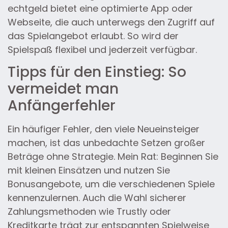
echtgeld bietet eine optimierte App oder
Webseite, die auch unterwegs den Zugriff auf
das Spielangebot erlaubt. So wird der
Spielspaß flexibel und jederzeit verfügbar.
Tipps für den Einstieg: So
vermeidet man
Anfängerfehler
Ein häufiger Fehler, den viele Neueinsteiger
machen, ist das unbedachte Setzen großer
Beträge ohne Strategie. Mein Rat: Beginnen Sie
mit kleinen Einsätzen und nutzen Sie
Bonusangebote, um die verschiedenen Spiele
kennenzulernen. Auch die Wahl sicherer
Zahlungsmethoden wie Trustly oder
Kreditkarte trägt zur entspannten Spielweise