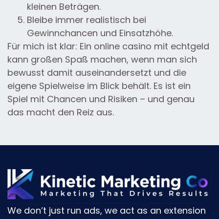
kleinen Beträgen.
Bleibe immer realistisch bei
Gewinnchancen und Einsatzhöhe.
Für mich ist klar: Ein online casino mit echtgeld
kann großen Spaß machen, wenn man sich
bewusst damit auseinandersetzt und die
eigene Spielweise im Blick behält. Es ist ein
Spiel mit Chancen und Risiken – und genau
das macht den Reiz aus.
We don’t just run ads, we act as an
extension