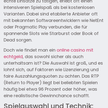
echte Einsätze zu tätigen, erlebt oft einen
intensiveren Spielspaß als bei kostenlosen
Varianten. Dabei sind etablierte Anbieter oft
mit bekannten Softwareentwicklern wie NetEnt
oder Pragmatic Play verbunden, die für
spannende Slots wie Starburst oder Book of
Dead sorgen.
Doch wie findet man ein
online casino mit
echtgeld
, das sowohl sicher als auch
unterhaltsam ist? Die Auswahl ist groß, und es
lohnt sich, auf Faktoren wie Lizenzierung und
faire Auszahlungsquoten zu achten. Das RTP
(Return to Player) liegt bei beliebten Spielen
häufig bei etwa 96 Prozent oder höher, was
eine realistische Gewinnchance schafft.
Spielauswahl und Technik: